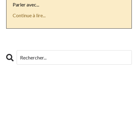
Parler avec...
Continue à lire...
#authenticité #prisedeparole #formationdeformateur
#confianceensoi #communicationimpactante
#présenceauthentique #développementprofessionnel
#formateurinspirant #messageclair #parlerenpublic
#avantagesfinanciers
#coachcertifié
#crédibilité
#développementpersonnel