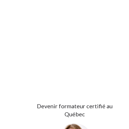
Capter L’attention Et Mieux
Transmettre
Prise De Parole Du Formateur
Prise De Parole Formateur
Programme Certifiant Formateur
Structurer Sa Communication
Structurer Son Contenu
Structurer Une Formation
Transmettre Son Expertise
Transmettre Votre Expertise
Transmission De L’expertise
Vendre Une Formation
Devenir formateur certifié au
Québec