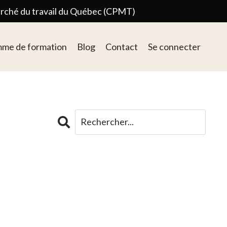
arché du travail du Québec (CPMT)
me de formation
Blog
Contact
Se connecter
#authenticité #prisedeparole
#formationdeformateur
#confianceensoi
#communicationimpactante
#présenceauthentique